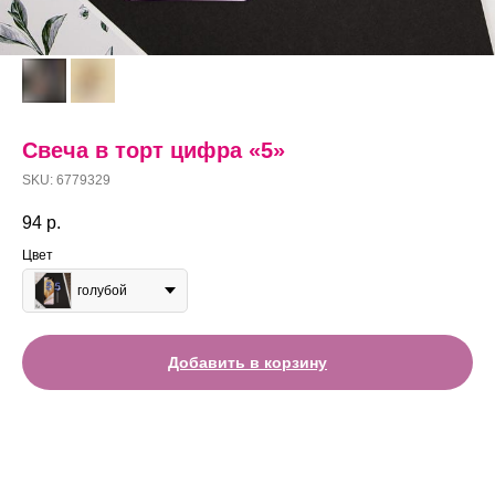
Свеча в торт цифра «5»
SKU:
6779329
94
р.
Цвет
голубой
Добавить в корзину