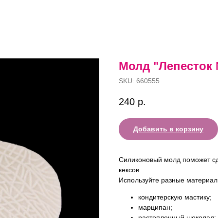
Молд "Лепесток 
SKU:
660555
240
р.
Добавить в корзину
Силиконовый молд поможет сд
кексов.
Используйте разные материал
кондитерскую мастику;
марципан;
растопленный шоколад;