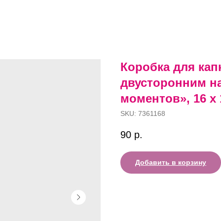
Коробка для кап
двусторонним н
моментов», 16 х 
SKU:
7361168
90
р.
Добавить в корзину