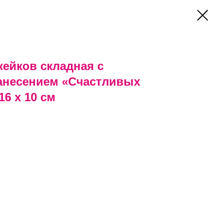
кейков складная с
анесением «Счастливых
16 х 10 см